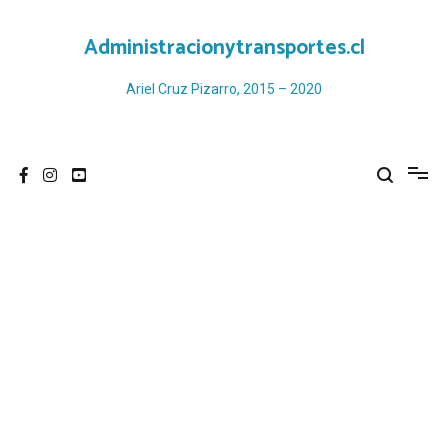
Ir
al
Administracionytransportes.cl
contenido
Ariel Cruz Pizarro, 2015 – 2020