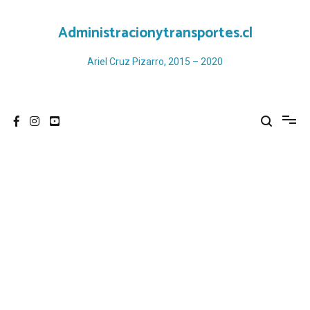
Ir
al
Administracionytransportes.cl
contenido
Ariel Cruz Pizarro, 2015 – 2020