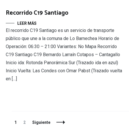
Recorrido C19 Santiago
LEER MÁS
El recorrido C19 Santiago es un servicio de transporte
público que une a la comuna de Lo Barnechea Horario de
Operación: 06:30 – 21:00 Variantes: No Mapa Recorrido
C19 Santiago C19 Bernardo Larraín Cotapos – Cantagallo
Inicio ida: Rotonda Panorámica Sur (Trazado ida en azul)
Inicio Vuelta: Las Condes con Omar Pabst (Trazado vuelta
en […]
Navegación
Página
Página
1
2
Siguiente
de