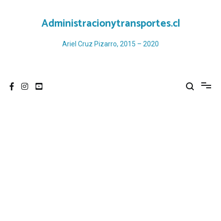
Ir
al
Administracionytransportes.cl
contenido
Ariel Cruz Pizarro, 2015 – 2020