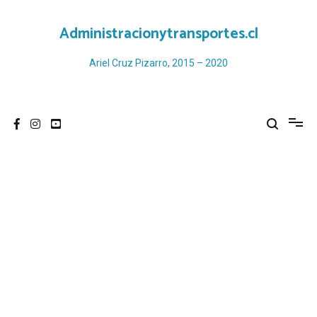
Ir
al
Administracionytransportes.cl
contenido
Ariel Cruz Pizarro, 2015 – 2020