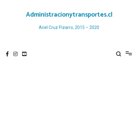
Ir
al
Administracionytransportes.cl
contenido
Ariel Cruz Pizarro, 2015 – 2020