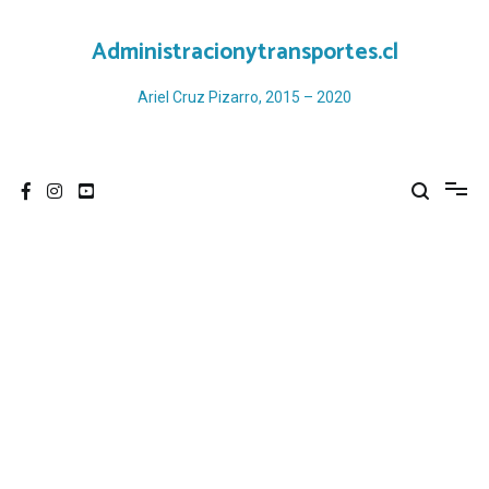
Ir
al
Administracionytransportes.cl
contenido
Ariel Cruz Pizarro, 2015 – 2020