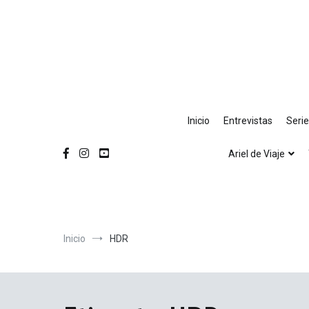
Ir
al
contenido
Inicio
Entrevistas
Seri
Ariel de Viaje
Inicio
HDR