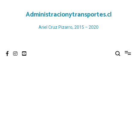
Ir
al
Administracionytransportes.cl
contenido
Ariel Cruz Pizarro, 2015 – 2020