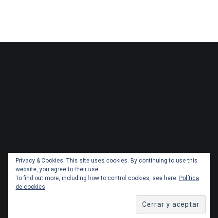
Privacy & Cookies: This site uses cookies. By continuing to use this
website, you agree to their use.
To find out more, including how to control cookies, see here:
Política
de cookies
Copyright 2026 Administracionytransportes.cl Todos los
derechos reservados. Tema por
ThemeGrill
. Orgullosamente
impulsado por
WordPress