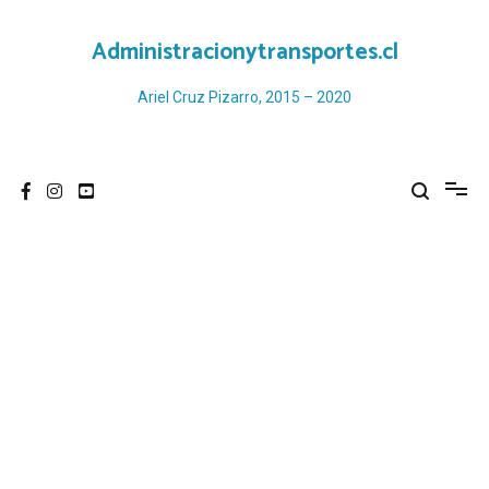
Ir
al
Administracionytransportes.cl
contenido
Ariel Cruz Pizarro, 2015 – 2020