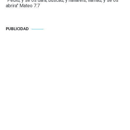
"Pedid, y se os dará; buscad, y hallaréis, llamad, y se os
abrira" Mateo 7:7
PUBLICIDAD