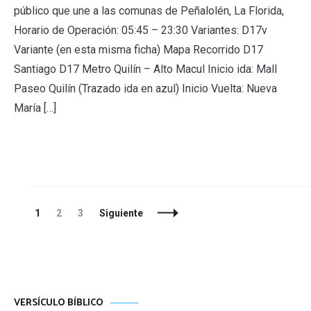
público que une a las comunas de Peñalolén, La Florida,
Horario de Operación: 05:45 – 23:30 Variantes: D17v
Variante (en esta misma ficha) Mapa Recorrido D17
Santiago D17 Metro Quilín – Alto Macul Inicio ida: Mall
Paseo Quilín (Trazado ida en azul) Inicio Vuelta: Nueva
María […]
Navegación
Página
Página
Página
1
2
3
Siguiente
de
entradas
VERSÍCULO BÍBLICO