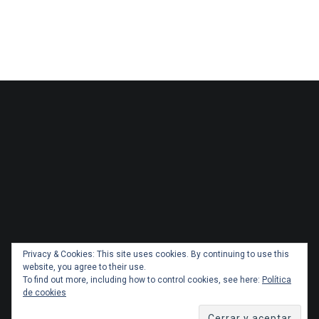
Privacy & Cookies: This site uses cookies. By continuing to use this
website, you agree to their use.
To find out more, including how to control cookies, see here:
Política
de cookies
Copyright 2026 Administracionytransportes.cl Todos los
derechos reservados. Tema por
ThemeGrill
. Orgullosamente