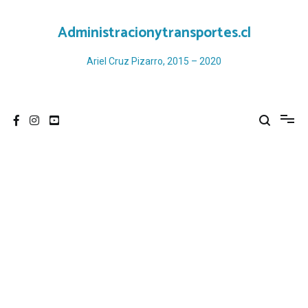
Ir
al
Administracionytransportes.cl
contenido
Ariel Cruz Pizarro, 2015 – 2020