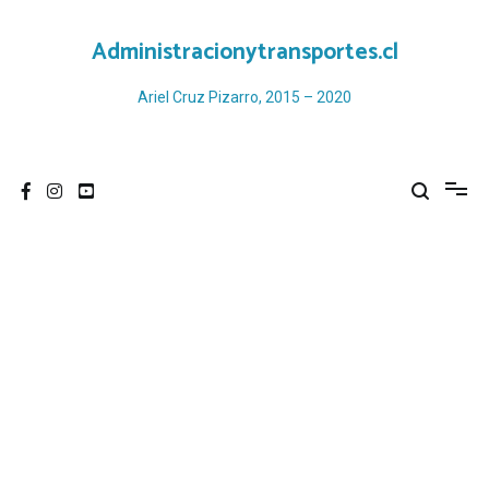
Ir
al
Administracionytransportes.cl
contenido
Ariel Cruz Pizarro, 2015 – 2020