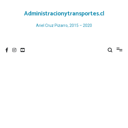
Ir
al
Administracionytransportes.cl
contenido
Ariel Cruz Pizarro, 2015 – 2020