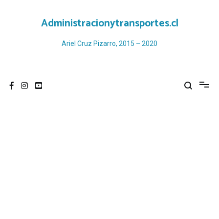
Ir
al
Administracionytransportes.cl
contenido
Ariel Cruz Pizarro, 2015 – 2020