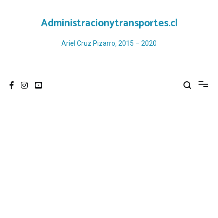
Ir
al
Administracionytransportes.cl
contenido
Ariel Cruz Pizarro, 2015 – 2020