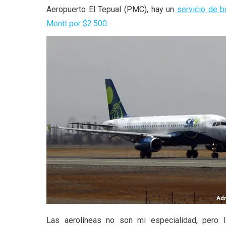
Aeropuerto El Tepual (PMC), hay un
servicio de b
Montt por $2.500
.
Las aerolíneas no son mi especialidad, pero