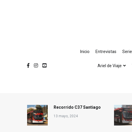
Ir
al
contenido
Inicio
Entrevistas
Seri
Ariel de Viaje
Recorrido C37 Santiago
13 mayo, 2024