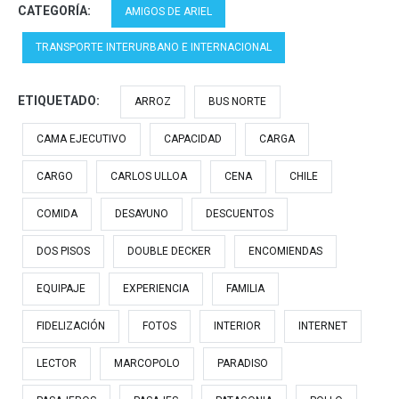
(Cama Premium) Queilen
CATEGORÍA:
AMIGOS DE ARIEL
Bus 96 | Puerto Montt a
Castro…
TRANSPORTE INTERURBANO E INTERNACIONAL
ETIQUETADO:
ARROZ
BUS NORTE
CAMA EJECUTIVO
CAPACIDAD
CARGA
CARGO
CARLOS ULLOA
CENA
CHILE
COMIDA
DESAYUNO
DESCUENTOS
DOS PISOS
DOUBLE DECKER
ENCOMIENDAS
EQUIPAJE
EXPERIENCIA
FAMILIA
FIDELIZACIÓN
FOTOS
INTERIOR
INTERNET
LECTOR
MARCOPOLO
PARADISO