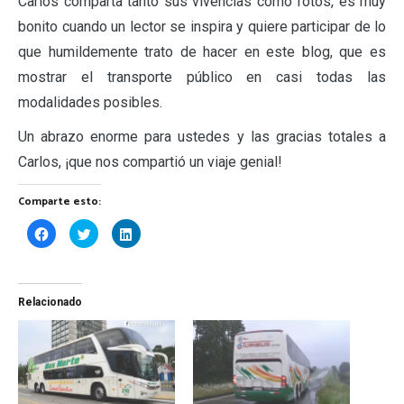
Carlos comparta tanto sus vivencias como fotos, es muy
bonito cuando un lector se inspira y quiere participar de lo
que humildemente trato de hacer en este blog, que es
mostrar el transporte público en casi todas las
modalidades posibles.
Un abrazo enorme para ustedes y las gracias totales a
Carlos, ¡que nos compartió un viaje genial!
Comparte esto:
Haz
Haz
Haz
clic
clic
clic
para
para
para
compartir
compartir
compartir
en
en
en
Facebook
Twitter
LinkedIn
(Se
(Se
(Se
Relacionado
abre
abre
abre
en
en
en
una
una
una
ventana
ventana
ventana
nueva)
nueva)
nueva)