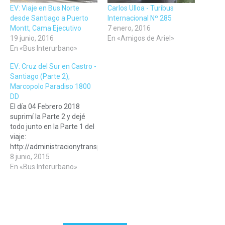
EV: Viaje en Bus Norte
Carlos Ulloa - Turibus
desde Santiago a Puerto
Internacional Nº 285
Montt, Cama Ejecutivo
7 enero, 2016
19 junio, 2016
En «Amigos de Ariel»
En «Bus Interurbano»
EV: Cruz del Sur en Castro -
Santiago (Parte 2),
Marcopolo Paradiso 1800
DD
El día 04 Febrero 2018
suprimí la Parte 2 y dejé
todo junto en la Parte 1 del
viaje:
http://administracionytransportes.cl/2015/06/01/ev-
viaje-cruz-del-sur-713-
8 junio, 2015
castro-santiago-salon-
En «Bus Interurbano»
cama/ Lamento los
inconvenientes, pero te
dejo los links de otros viajes
parecidos: Bus Norte 204 |
Puerto Varas a Santiago