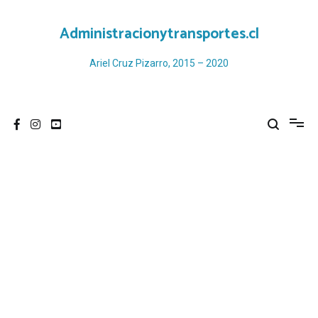
Ir
al
Administracionytransportes.cl
contenido
Ariel Cruz Pizarro, 2015 – 2020