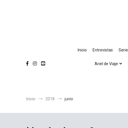
Ir
al
contenido
Inicio
Entrevistas
Seri
Ariel de Viaje
Inicio
2018
junio