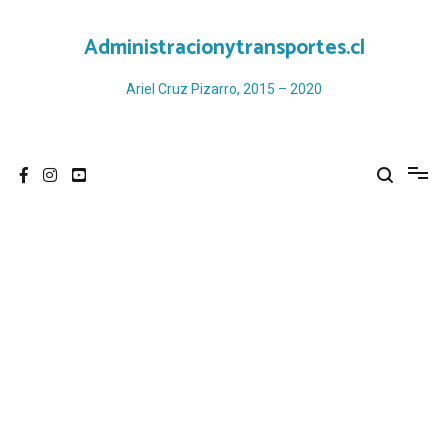
Ir
al
Administracionytransportes.cl
contenido
Ariel Cruz Pizarro, 2015 – 2020