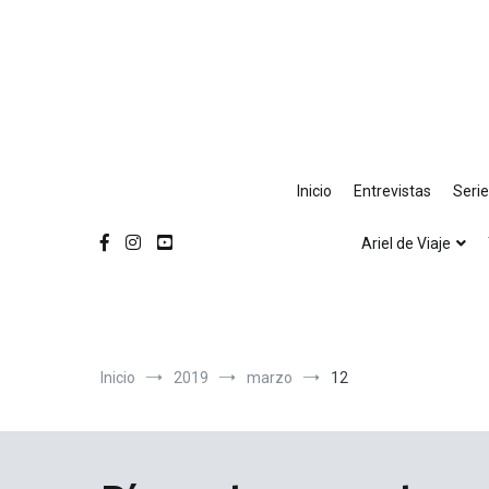
Ir
al
contenido
Inicio
Entrevistas
Seri
Ariel de Viaje
Inicio
2019
marzo
12