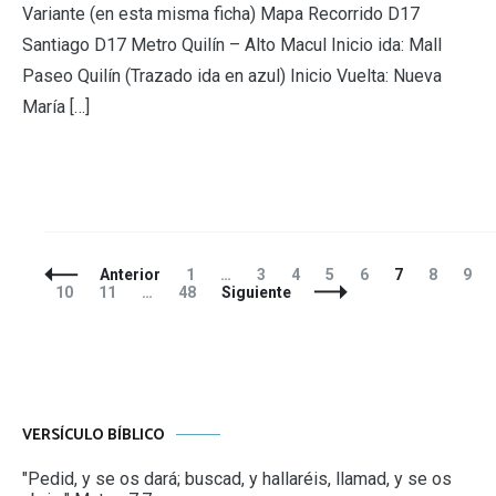
Variante (en esta misma ficha) Mapa Recorrido D17
Santiago D17 Metro Quilín – Alto Macul Inicio ida: Mall
Paseo Quilín (Trazado ida en azul) Inicio Vuelta: Nueva
María […]
Navegación
Página
Página
Página
Página
Página
Página
Página
Pág
Anterior
1
…
3
4
5
6
7
8
9
de
Página
Página
Página
10
11
…
48
Siguiente
entradas
VERSÍCULO BÍBLICO
"Pedid, y se os dará; buscad, y hallaréis, llamad, y se os