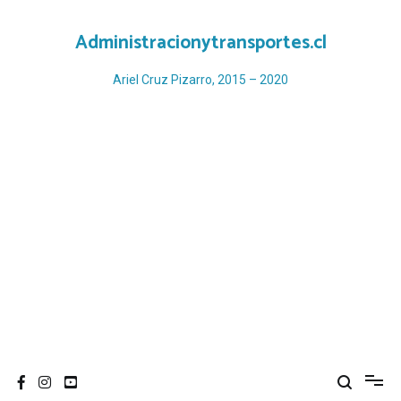
Ir
al
Administracionytransportes.cl
contenido
Ariel Cruz Pizarro, 2015 – 2020