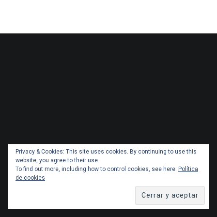
Privacy & Cookies: This site uses cookies. By continuing to use this
website, you agree to their use.
To find out more, including how to control cookies, see here:
Política
de cookies
Copyright 2026 Administracionytransportes.cl Todos los
derechos reservados. Tema por
ThemeGrill
. Orgullosamente
impulsado por
WordPress