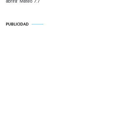
abrira" Mateo 7:7
PUBLICIDAD