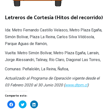
Letreros de Cortesía (Hitos del recorrido)
Ida: Metro Fernando Castillo Velasco, Metro Plaza Egaña,
Simón Bolívar, Plaza La Reina, Carlos Silva Vildósola,
Parque Aguas de Ramón,
Vuelta: Metro Simón Bolívar, Metro Plaza Egaña, Larraín,
Jorge Alessandri, Talinay, Río Claro, Diagonal Las Torres,
Comunas: Peñalolén, La Reina, Ñuñoa,
Actualizado al Programa de Operación vigente desde el
03 Febrero 2020 al 30 Junio 2020 (
www.dtpm.cl
)
Comparte esto:
Haz
Haz
Haz
clic
clic
clic