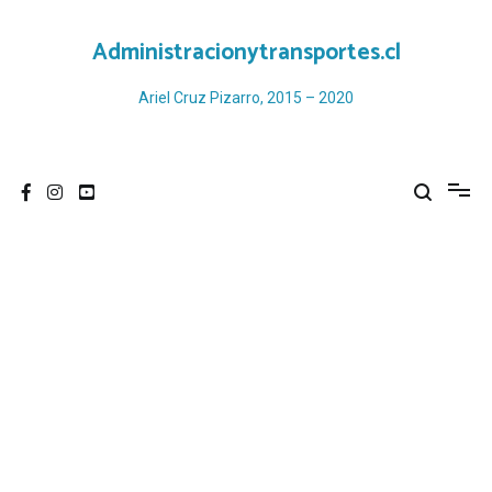
Ir
al
Administracionytransportes.cl
contenido
Ariel Cruz Pizarro, 2015 – 2020