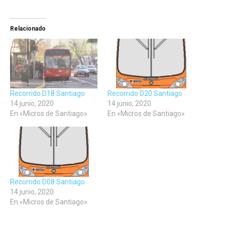
para
para
para
compartir
compartir
compartir
en
en
en
Facebook
Twitter
LinkedIn
(Se
(Se
(Se
Relacionado
abre
abre
abre
en
en
en
una
una
una
ventana
ventana
ventana
nueva)
nueva)
nueva)
Recorrido D18 Santiago
Recorrido D20 Santiago
14 junio, 2020
14 junio, 2020
En «Micros de Santiago»
En «Micros de Santiago»
Recorrido D08 Santiago
14 junio, 2020
En «Micros de Santiago»