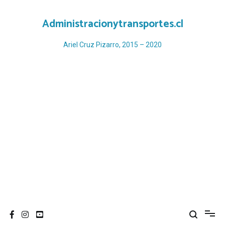
Ir
al
Administracionytransportes.cl
contenido
Ariel Cruz Pizarro, 2015 – 2020