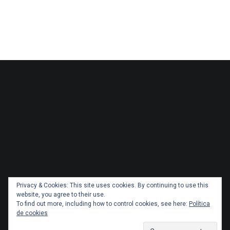
Privacy & Cookies: This site uses cookies. By continuing to use this
website, you agree to their use.
To find out more, including how to control cookies, see here:
Política
de cookies
Copyright 2026 Administracionytransportes.cl Todos los
derechos reservados. Tema por
ThemeGrill
. Orgullosamente