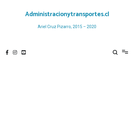
Ir
al
Administracionytransportes.cl
contenido
Ariel Cruz Pizarro, 2015 – 2020