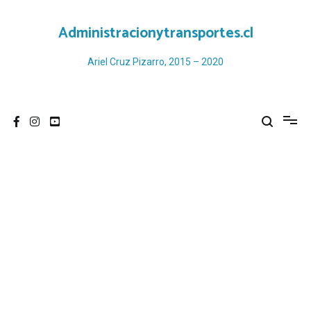
Ir
al
Administracionytransportes.cl
contenido
Ariel Cruz Pizarro, 2015 – 2020