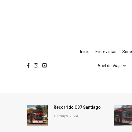
Ir
al
contenido
Inicio
Entrevistas
Seri
Ariel de Viaje
Recorrido C37 Santiago
13 mayo, 2024