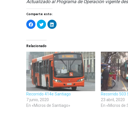
Actualizado al Programa de Operación vigente des
Comparte esto:
Haz
Haz
Haz
clic
clic
clic
para
para
para
compartir
compartir
compartir
en
en
en
Facebook
Twitter
LinkedIn
(Se
(Se
(Se
Relacionado
abre
abre
abre
en
en
en
una
una
una
ventana
ventana
ventana
nueva)
nueva)
nueva)
Recorrido 414e Santiago
Recorrido 503 
7 junio, 2020
23 abril, 2020
En «Micros de Santiago»
En «Micros de 