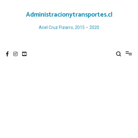
Ir
al
Administracionytransportes.cl
contenido
Ariel Cruz Pizarro, 2015 – 2020