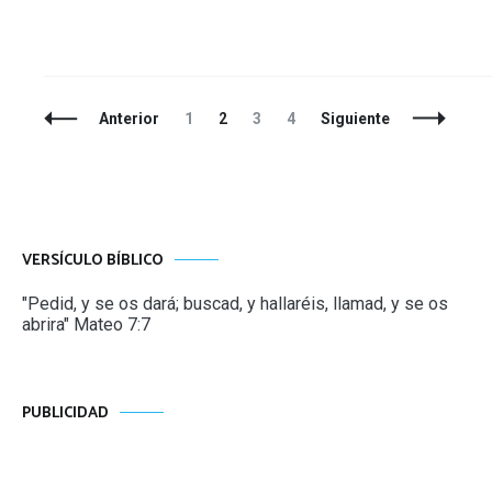
Navegación
Página
Página
Página
Página
Anterior
1
2
3
4
Siguiente
de
entradas
VERSÍCULO BÍBLICO
"Pedid, y se os dará; buscad, y hallaréis, llamad, y se os
abrira" Mateo 7:7
PUBLICIDAD