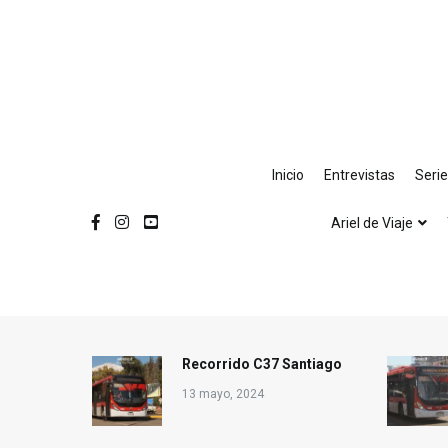
Ir
al
contenido
Inicio
Entrevistas
Seri
Ariel de Viaje
Recorrido C37 Santiago
13 mayo, 2024