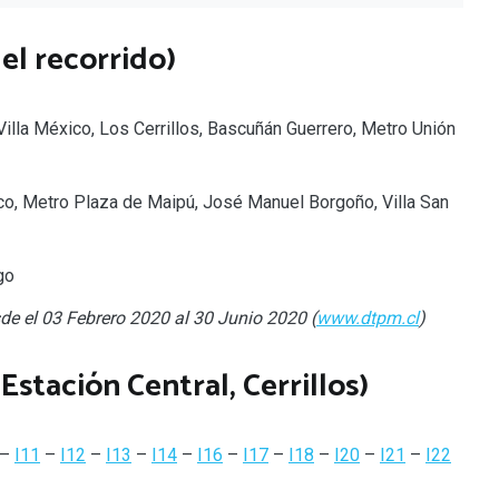
el recorrido)
illa México, Los Cerrillos, Bascuñán Guerrero, Metro Unión
xico, Metro Plaza de Maipú, José Manuel Borgoño, Villa San
go
de el 03 Febrero 2020 al 30 Junio 2020 (
www.dtpm.cl
)
Estación Central, Cerrillos)
–
I11
–
I12
–
I13
–
I14
–
I16
–
I17
–
I18
–
I20
–
I21
–
I22