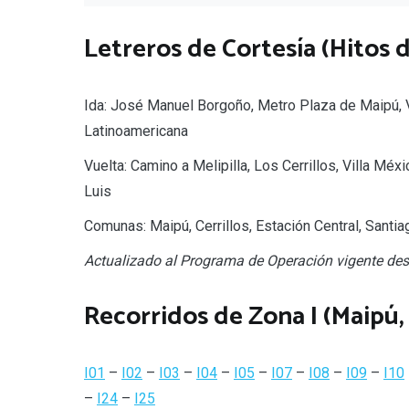
Letreros de Cortesía (Hitos d
Ida: José Manuel Borgoño, Metro Plaza de Maipú, V
Latinoamericana
Vuelta: Camino a Melipilla, Los Cerrillos, Villa Mé
Luis
Comunas: Maipú, Cerrillos, Estación Central, Santia
Actualizado al Programa de Operación vigente des
Recorridos de Zona I (Maipú, 
I01
–
I02
–
I03
–
I04
–
I05
–
I07
–
I08
–
I09
–
I10
–
I24
–
I25