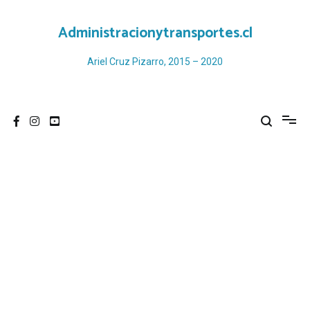
Ir
al
Administracionytransportes.cl
contenido
Ariel Cruz Pizarro, 2015 – 2020