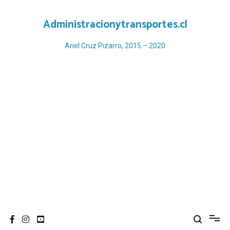
Ir
al
Administracionytransportes.cl
contenido
Ariel Cruz Pizarro, 2015 – 2020