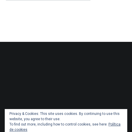
Privacy & Cookies: This site uses cookies. By continuing to use this
website, you agree to their use.
To find out more, including how to control cookies, see here:
Política
de cookies