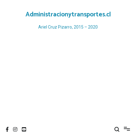
Ir
al
Administracionytransportes.cl
contenido
Ariel Cruz Pizarro, 2015 – 2020