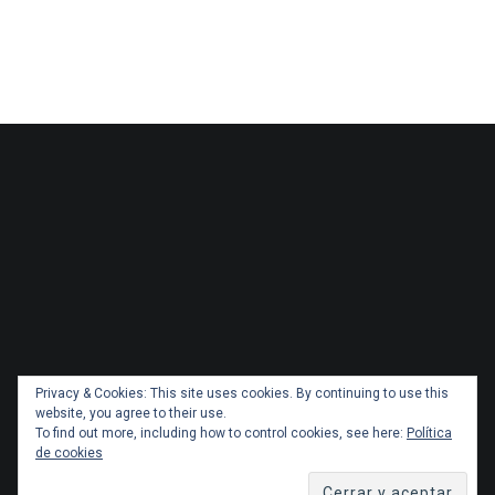
Privacy & Cookies: This site uses cookies. By continuing to use this
website, you agree to their use.
To find out more, including how to control cookies, see here:
Política
de cookies
Copyright 2026 Administracionytransportes.cl Todos los
derechos reservados. Tema por
ThemeGrill
. Orgullosamente