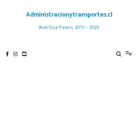
Ir
al
Administracionytransportes.cl
contenido
Ariel Cruz Pizarro, 2015 – 2020