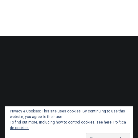
Privacy & Cookies: This site uses cookies. By continuing to use this
website, you agree to their use.
To find out more, including how to control cookies, see here:
Política
de cookies
Copyright 2026 Administracionytransportes.cl Todos los
derechos reservados. Tema por
ThemeGrill
. Orgullosamente