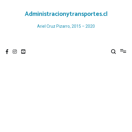
Ir
al
Administracionytransportes.cl
contenido
Ariel Cruz Pizarro, 2015 – 2020