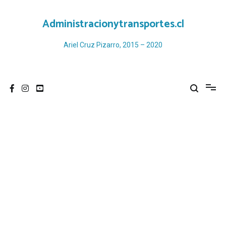
Ir
al
Administracionytransportes.cl
contenido
Ariel Cruz Pizarro, 2015 – 2020