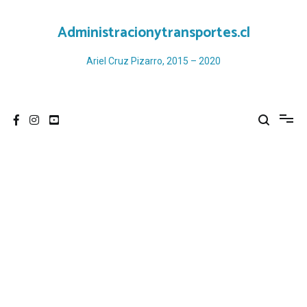
Ir
al
Administracionytransportes.cl
contenido
Ariel Cruz Pizarro, 2015 – 2020