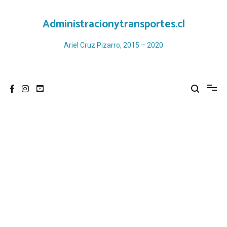
Ir
al
Administracionytransportes.cl
contenido
Ariel Cruz Pizarro, 2015 – 2020