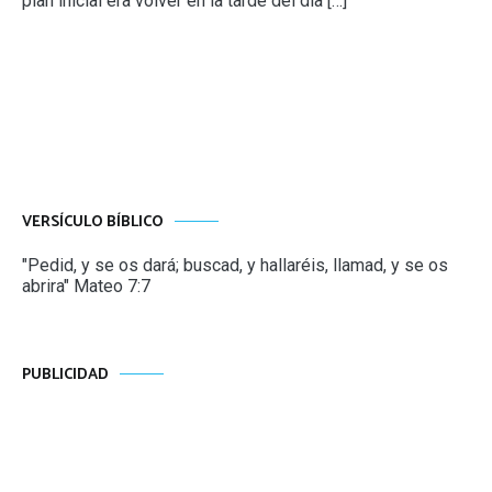
plan inicial era volver en la tarde del día […]
VERSÍCULO BÍBLICO
"Pedid, y se os dará; buscad, y hallaréis, llamad, y se os
abrira" Mateo 7:7
PUBLICIDAD