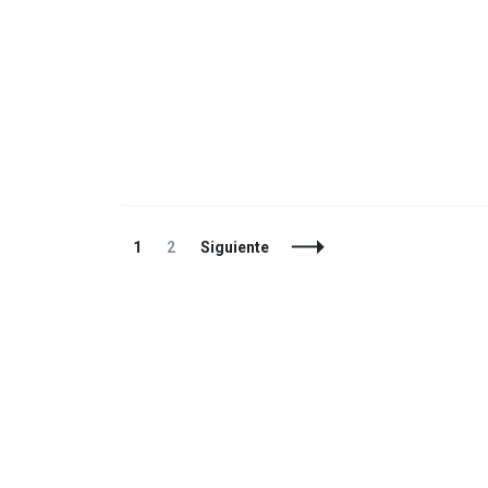
Navegación
Página
Página
1
2
Siguiente
de
entradas