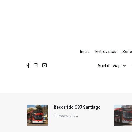
Ir
al
contenido
Inicio
Entrevistas
Seri
Ariel de Viaje
Recorrido C37 Santiago
13 mayo, 2024