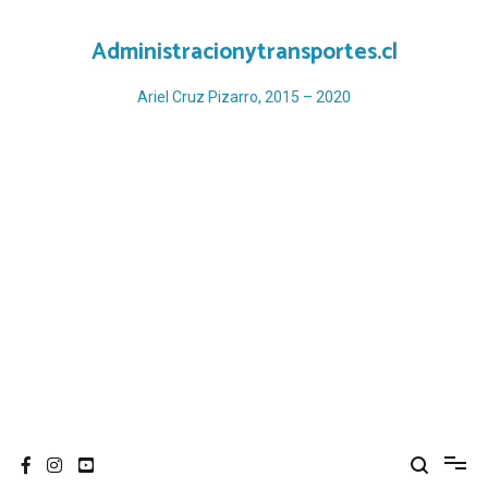
Ir
al
Administracionytransportes.cl
contenido
Ariel Cruz Pizarro, 2015 – 2020