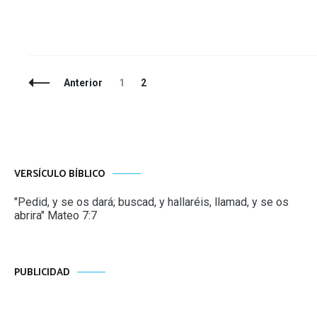
Navegación
Página
Página
Anterior
1
2
de
entradas
VERSÍCULO BÍBLICO
"Pedid, y se os dará; buscad, y hallaréis, llamad, y se os
abrira" Mateo 7:7
PUBLICIDAD