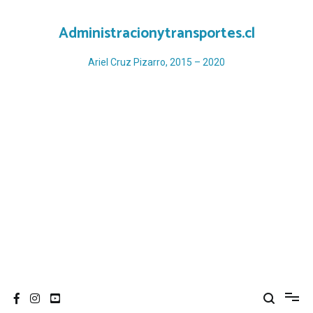
Ir
al
Administracionytransportes.cl
contenido
Ariel Cruz Pizarro, 2015 – 2020