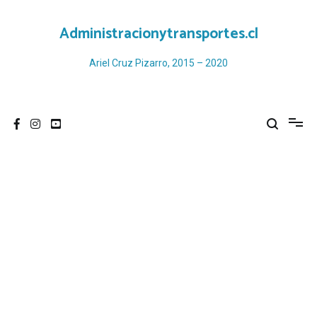
Ir
al
Administracionytransportes.cl
contenido
Ariel Cruz Pizarro, 2015 – 2020