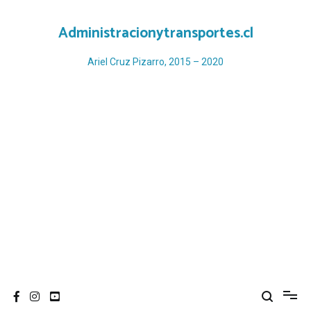
Ir
al
Administracionytransportes.cl
contenido
Ariel Cruz Pizarro, 2015 – 2020