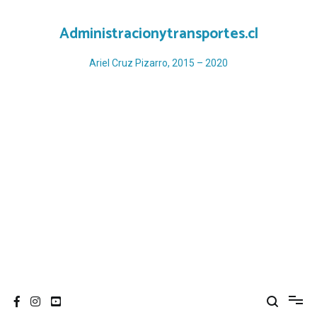
Ir
al
Administracionytransportes.cl
contenido
Ariel Cruz Pizarro, 2015 – 2020