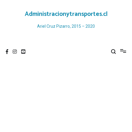
Ir
al
Administracionytransportes.cl
contenido
Ariel Cruz Pizarro, 2015 – 2020