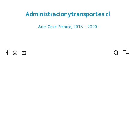
Ir
al
Administracionytransportes.cl
contenido
Ariel Cruz Pizarro, 2015 – 2020