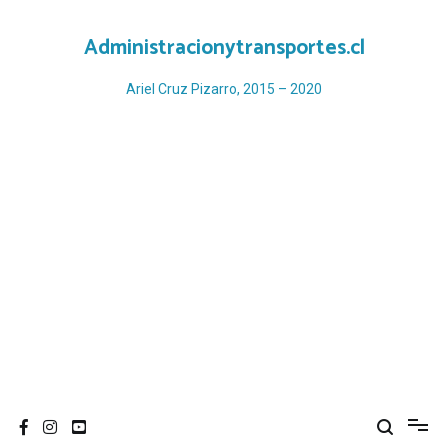
Ir
al
Administracionytransportes.cl
contenido
Ariel Cruz Pizarro, 2015 – 2020