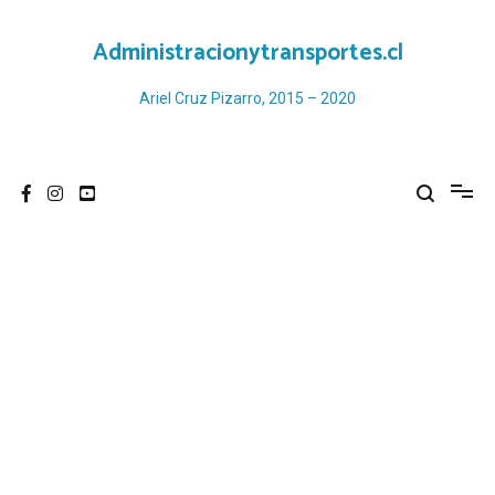
Ir
al
Administracionytransportes.cl
contenido
Ariel Cruz Pizarro, 2015 – 2020