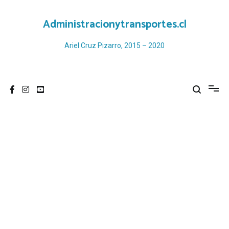
Ir
al
Administracionytransportes.cl
contenido
Ariel Cruz Pizarro, 2015 – 2020