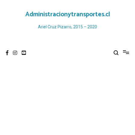
Ir
al
Administracionytransportes.cl
contenido
Ariel Cruz Pizarro, 2015 – 2020