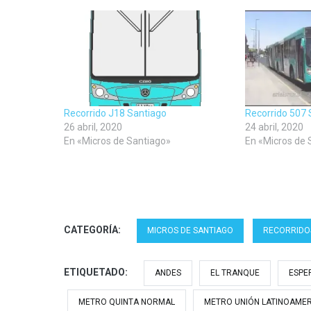
en
en
en
una
una
una
ventana
ventana
ventana
nueva)
nueva)
nueva)
Recorrido J18 Santiago
Recorrido 507 
26 abril, 2020
24 abril, 2020
En «Micros de Santiago»
En «Micros de 
CATEGORÍA:
MICROS DE SANTIAGO
RECORRIDO
ETIQUETADO:
ANDES
EL TRANQUE
ESPE
METRO QUINTA NORMAL
METRO UNIÓN LATINOAME