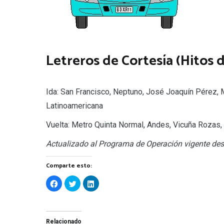
Letreros de Cortesía (Hitos d
Ida: San Francisco, Neptuno, José Joaquín Pérez, 
Latinoamericana
Vuelta: Metro Quinta Normal, Andes, Vicuña Rozas,
Actualizado al Programa de Operación vigente des
Comparte esto:
Haz
Haz
Haz
clic
clic
clic
para
para
para
compartir
compartir
compartir
en
en
en
Facebook
Twitter
LinkedIn
(Se
(Se
(Se
Relacionado
abre
abre
abre