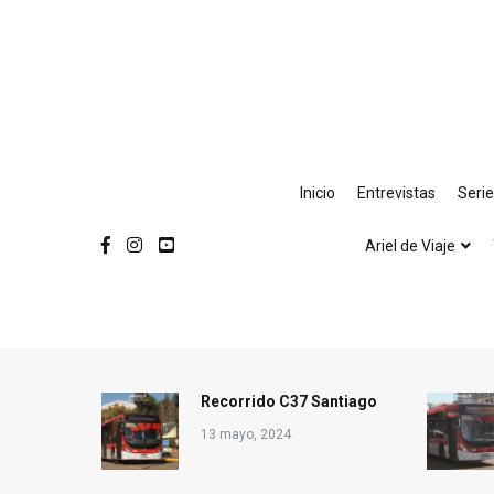
Ir
al
contenido
Inicio
Entrevistas
Seri
Ariel de Viaje
Recorrido C37 Santiago
13 mayo, 2024