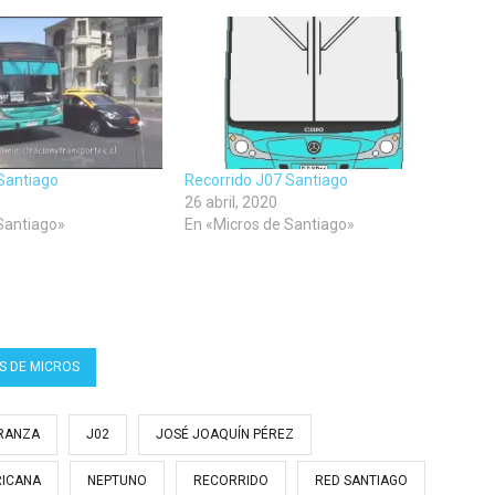
Santiago
Recorrido J07 Santiago
26 abril, 2020
Santiago»
En «Micros de Santiago»
S DE MICROS
RANZA
J02
JOSÉ JOAQUÍN PÉREZ
RICANA
NEPTUNO
RECORRIDO
RED SANTIAGO