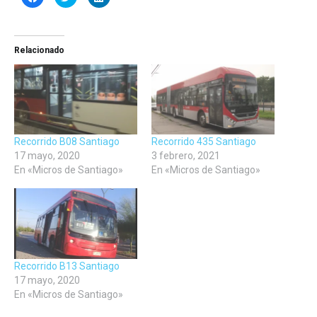
clic
clic
clic
para
para
para
compartir
compartir
compartir
en
en
en
Facebook
Twitter
LinkedIn
(Se
(Se
(Se
Relacionado
abre
abre
abre
en
en
en
una
una
una
ventana
ventana
ventana
nueva)
nueva)
nueva)
Recorrido B08 Santiago
Recorrido 435 Santiago
17 mayo, 2020
3 febrero, 2021
En «Micros de Santiago»
En «Micros de Santiago»
Recorrido B13 Santiago
17 mayo, 2020
En «Micros de Santiago»