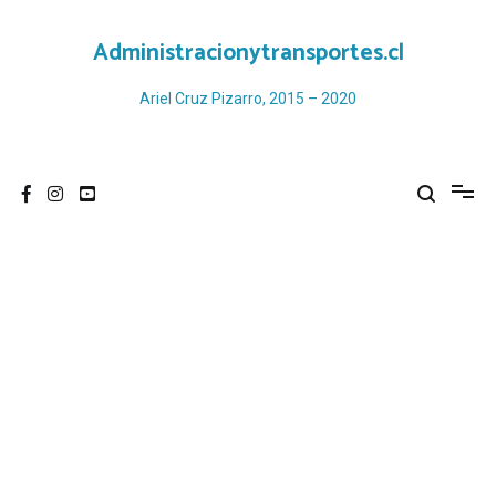
Ir
al
Administracionytransportes.cl
contenido
Ariel Cruz Pizarro, 2015 – 2020